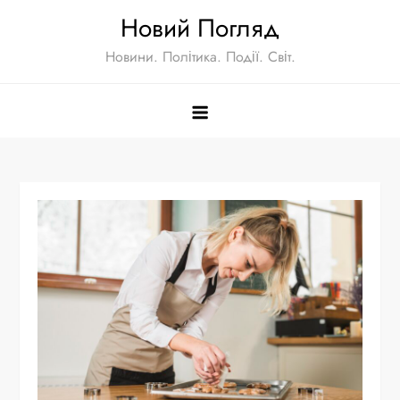
Перейти
Новий Погляд
к
Новини. Політика. Події. Світ.
содержимому