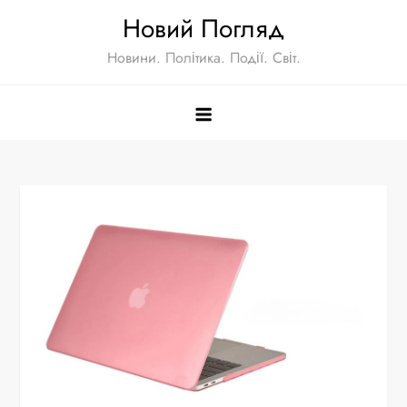
Перейти
Новий Погляд
к
Новини. Політика. Події. Світ.
содержимому